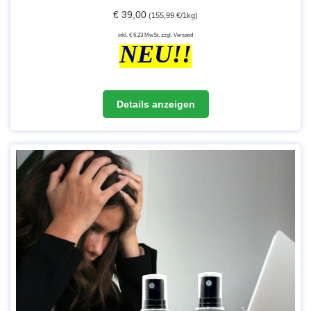
€ 39,00
(155,99 €/1kg)
inkl. € 6,23 MwSt. zzgl. Versand
NEU!!
BRIMED S-MAGNESIUM-ARNICA Horse plus+ Lotion
Details anzeigen
250 ml
MAGNESIUM CHLORIDE 60 % (Pharma-Qualität);
„Dieses hochwertige Produkt wurde mittels
AQUA(Aqua purificata),
HYDROXYPROPYL-STARCH-PHOSPHAT;
ARNICA MONTANA EXTRACT;
einem speziellen biophysikalischen Verfahren