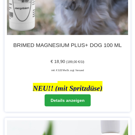
BRIMED MAGNESIUM PLUS+ DOG 100 ML
€ 18,90
(189,00 €/1l)
inkl. € 3,02 MwSt. zzgl. Versand
NEU!!
(
mit Spritzdüse)
Details anzeigen
Aqua (Aqua Purificata), Magnesium Chloride (31%)
in Pharma-Qualität (100 % natürlich),
Gehalt: >99,9%