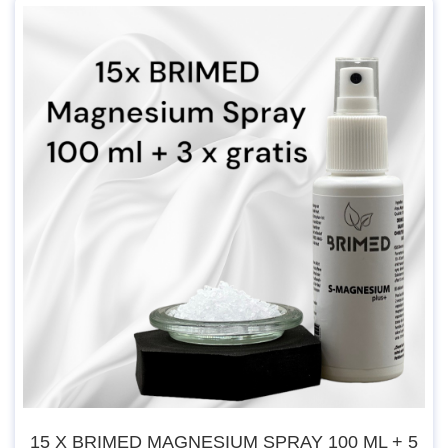
eingesetzt werden. Der Gehalt von Verunreinigungen und
Nebenprodukten, die bei der Herstellung entstehen können,
wird so auf ein vernachlässigbares Minimum reduziert.
Also umso höher die Qualität, desto "reiner" ist das Produkt
bzw. desto weniger Fremdprodukte wie Schwermetalle o.ä.
sind im Produkt enthalten.
2-fach energetisiert.“
Unser
Magnesiumchlorid in pharmazeutischer Qualität,
Art.Nr.: 51010
Gehalt >99,9 %
wird in der EU hergestellt. Durch mehrere
Verfahren und Aufreinigungen kann dann diese Qualitätsstufe
erreicht werden. Unser Magnesiumchlorid entspricht den
Ph.Eur.-Richtlinien (zusätzlich auch den Richtinien BP, USP,
JP, FCC und ACS).
Empfohlene Anwendung!
15 X BRIMED MAGNESIUM SPRAY 100 ML + 5