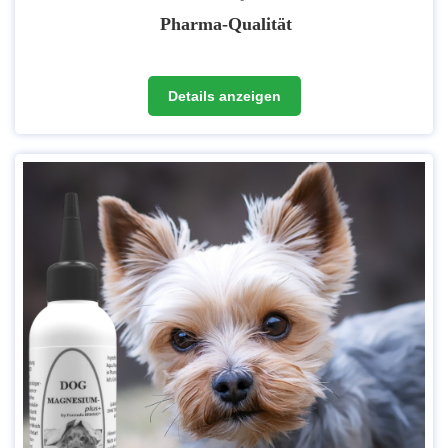
Pharma-Qualität
Es handelt sich um Rohstoffe, die in medizinischen Anwendungen
Details anzeigen
eingesetzt werden. Der Gehalt von Verunreinigungen und
Nebenprodukten, die bei der Herstellung entstehen können, wird so
auf ein vernachlässigbares Minimum reduziert.
Also umso höher die Qualität, desto "reiner" ist das Produkt bzw.
desto weniger Fremdprodukte wie Schwermetalle o.ä. sind im Produkt
enthalten.
Unser
Magnesiumchlorid in pharmazeutischer Qualität, Gehalt
>99,9 %
wird in der EU hergestellt. Durch mehrere Verfahren und
Aufreinigungen kann dann diese Qualitätsstufe erreicht werden. Unser
Magnesiumchlorid entspricht den Ph.Eur.-Richtlinien (zusätzlich auch
den Richtinien BP, USP, JP, FCC und ACS).