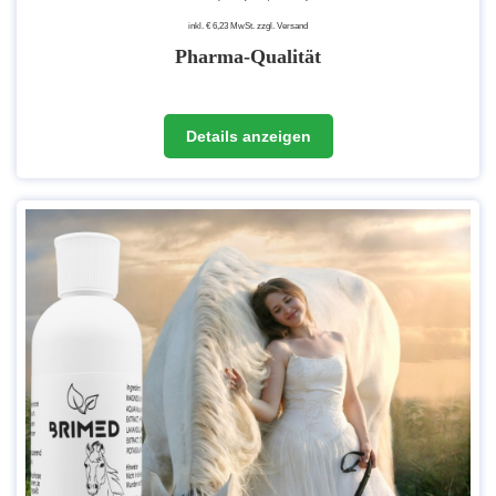
inkl. € 6,23 MwSt. zzgl. Versand
Pharma-Qualität
Details anzeigen
Es handelt sich um Rohstoffe, die in medizinischen Anwendungen
eingesetzt werden. Der Gehalt von Verunreinigungen und
Nebenprodukten, die bei der Herstellung entstehen können, wird so
auf ein vernachlässigbares Minimum reduziert.
Also umso höher die Qualität, desto "reiner" ist das Produkt bzw.
desto weniger Fremdprodukte wie Schwermetalle o.ä. sind im Produkt
enthalten.
Unser
Magnesiumchlorid in pharmazeutischer Qualität, Gehalt
>99,9 %
wird in der EU hergestellt. Durch mehrere Verfahren und
Aufreinigungen kann dann diese Qualitätsstufe erreicht werden. Unser
Magnesiumchlorid entspricht den Ph.Eur.-Richtlinien (zusätzlich auch