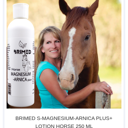
EXTRACT;
HYPERICUM PERFORATUM EXTRACT;
HYDROXYPROPYL-
STARCH-PHOSPHAT;
LAVANDULA ANGUSTIFOLIA
EXTRACT;
PROPOLIS
EXTRACT;
CITRIC ACID; SODIUM
BENZOATE;
POTASSIUM
SORBATE;
Die Lösung kann auf der Haut verbleiben.
Nicht in die Augen sprühen. Nicht auf
offene Wunden auftragen.
A
ußerhalb der Reichweite von Kindern aufbewahren.
Vor Licht und Wärme schützen.
BRIMED S-MAGNESIUM-ARNICA PLUS+
Vor Gebrauch gut schütteln.
LOTION HORSE 250 ML