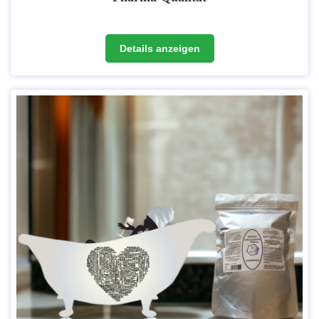
Details anzeigen
Es handelt sich um Rohstoffe, die in medizinischen Anwendungen
eingesetzt werden. Der Gehalt von Verunreinigungen und
Nebenprodukten, die bei der Herstellung entstehen können, wird so
auf ein vernachlässigbares Minimum reduziert.
Also umso höher die Qualität, desto "reiner" ist das Produkt bzw.
desto weniger Fremdprodukte wie Schwermetalle o.ä. sind im Produkt
enthalten.
Unser
Magnesiumchlorid in pharmazeutischer Qualität, Gehalt
>99,9 %
wird in der EU hergestellt. Durch mehrere Verfahren und
Aufreinigungen kann dann diese Qualitätsstufe erreicht werden. Unser
Magnesiumchlorid entspricht den Ph.Eur.-Richtlinien (zusätzlich auch
den Richtinien BP, USP, JP, FCC und ACS).