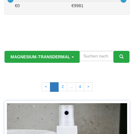
€
0
€
9981
MAGNESIUM-TRANSDERMAL
<
1
2
...
4
>