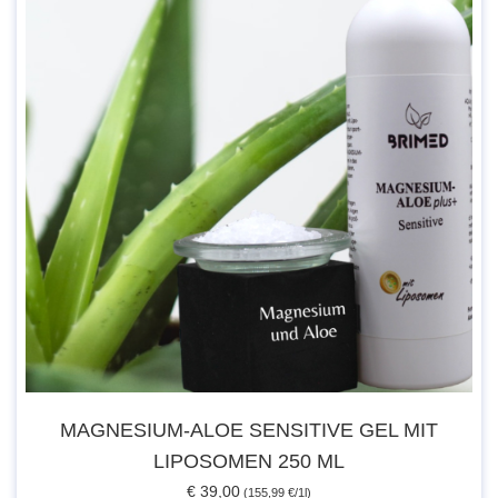
Artikel-Nr.:51004
EAN:7425753764970
„Dieses hochwertige Produkt wurde mittels einem
speziellen biophysikalischen Verfahren 2-fach
energetisiert.“
MAGNESIUM-ALOE SENSITIVE GEL MIT
LIPOSOMEN 250 ML
€ 39,00
(155,99 €/1l)