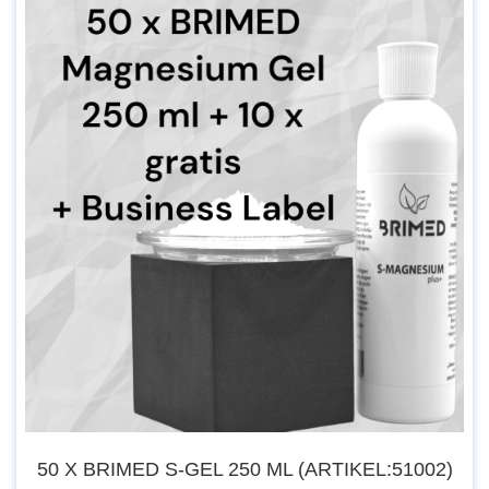
-Sonder-Aktion-
Artikel.-Nr.: 90025
Empfohlener VK je 250 ml Flasche =
26,90 €
Warenwert Brutto: 18 x 26,90 € =
484,20 €
Einkaufspreis-Brutto: 15 x 26,90 € =
403,50 €
(./. 30 % Sofort-Rabatt) = 121,05 €
50 X BRIMED S-GEL 250 ML (ARTIKEL:51002)