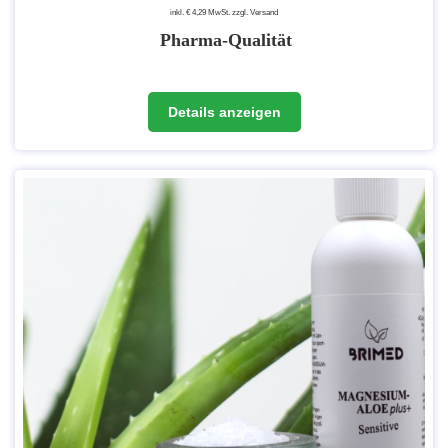
inkl. € 4,29 MwSt. zzgl. Versand
Pharma-Qualität
Es handelt sich um Rohstoffe, die in medizinischen Anwendungen
Details anzeigen
eingesetzt werden. Der Gehalt von Verunreinigungen und
Nebenprodukten, die bei der Herstellung entstehen können, wird so
auf ein vernachlässigbares Minimum reduziert.
Also umso höher die Qualität, desto "reiner" ist das Produkt bzw.
desto weniger Fremdprodukte wie Schwermetalle o.ä. sind im Produkt
enthalten.
Unser
Magnesiumchlorid in pharmazeutischer Qualität, Gehalt
>99,9 %
wird in der EU hergestellt. Durch mehrere Verfahren und
Aufreinigungen kann dann diese Qualitätsstufe erreicht werden. Unser
Magnesiumchlorid entspricht den Ph.Eur.-Richtlinien (zusätzlich auch
den Richtinien BP, USP, JP, FCC und ACS).