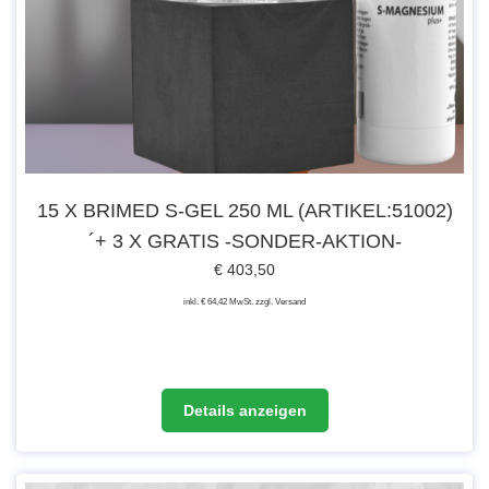
15 Flaschen + 5 Flaschen
(gratis) entspricht
8,34
€ (netto)
je
Flasche zu je 100 ml
15 X BRIMED S-GEL 250 ML (ARTIKEL:51002)
´+ 3 X GRATIS -SONDER-AKTION-
€ 403,50
inkl. € 64,42 MwSt. zzgl. Versand
15 x BRIMED Magnesium Gel 250 ml
Details anzeigen
(Artikel:51002)
´+ 3 x gratis