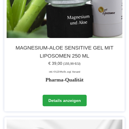
MAGNESIUM-ALOE SENSITIVE GEL MIT
LIPOSOMEN 250 ML
€ 39,00
(155,99 €/1l)
inkl. € 6,23 MwSt. zzgl. Versand
Pharma-Qualität
Details anzeigen
Es handelt sich um Rohstoffe, die in medizinischen Anwendungen
eingesetzt werden. Der Gehalt von Verunreinigungen und
Nebenprodukten, die bei der Herstellung entstehen können, wird so
auf ein vernachlässigbares Minimum reduziert.