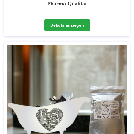
Pharma-Qualität
Details anzeigen
Es handelt sich um Rohstoffe, die in medizinischen Anwendungen
eingesetzt werden. Der Gehalt von Verunreinigungen und
Nebenprodukten, die bei der Herstellung entstehen können, wird so
auf ein vernachlässigbares Minimum reduziert.
Also umso höher die Qualität, desto "reiner" ist das Produkt bzw.
desto weniger Fremdprodukte wie Schwermetalle o.ä. sind im Produkt
enthalten.
Unser
Magnesiumchlorid in pharmazeutischer Qualität, Gehalt
>99,9 %
wird in der EU hergestellt. Durch mehrere Verfahren und
Aufreinigungen kann dann diese Qualitätsstufe erreicht werden. Unser
Magnesiumchlorid entspricht den Ph.Eur.-Richtlinien (zusätzlich auch
den Richtinien BP, USP, JP, FCC und ACS).